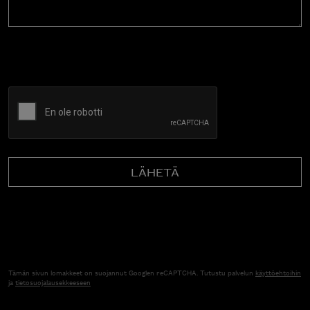
CAPTCHA
Tämän sivun lomakkeet on suojannut Googlen reCAPTCHA. Tutustu palvelun
käyttöehtoihin
ja
tietosuojalausekkeeseen