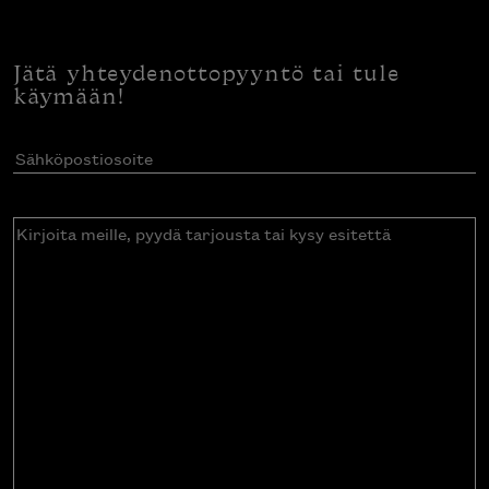
Jätä yhteydenottopyyntö tai tule
käymään!
Sähköpostiosoite
(Pakollinen)
Kirjoita
meille,
pyydä
tarjousta
tai
kysy
esitettä