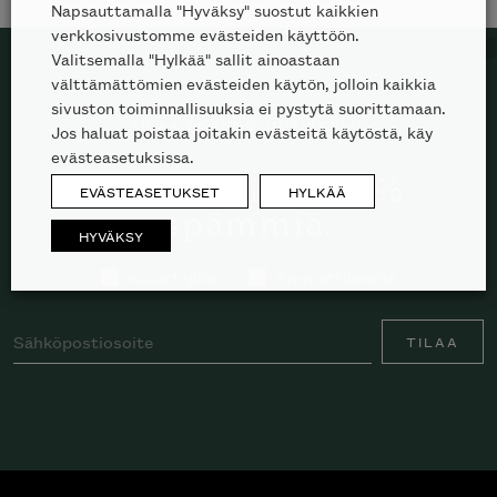
Napsauttamalla "Hyväksy" suostut kaikkien
verkkosivustomme evästeiden käyttöön.
Valitsemalla "Hylkää" sallit ainoastaan
välttämättömien evästeiden käytön, jolloin kaikkia
sivuston toiminnallisuuksia ei pystytä suorittamaan.
TILAA SKANNO-UUTISKIRJE
Jos haluat poistaa joitakin evästeitä käytöstä, käy
evästeasetuksissa.
100% designia. 0%
EVÄSTEASETUKSET
HYLKÄÄ
spämmiä.
HYVÄKSY
Kuluttajille
Ammattilaisille
TILAA