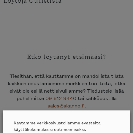
Löytöjä Outletista
Etkö löytänyt etsimääsi?
Tiesithän, että kauttamme on mahdollista tilata
kaikkien edustamiemme merkkien tuotteita, jotka
eivät ole esillä nettisivuillamme? Tiedustele lisää
puhelimitse
09 612 9440
tai sähköpostilla
sales@skanno.fi
.
Käytämme verkkosivustollamme evästeitä
käyttökokemuksesi optimoimiseksi.