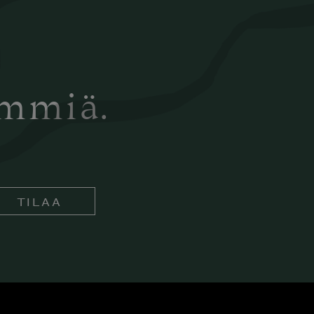
ämmiä.
TILAA