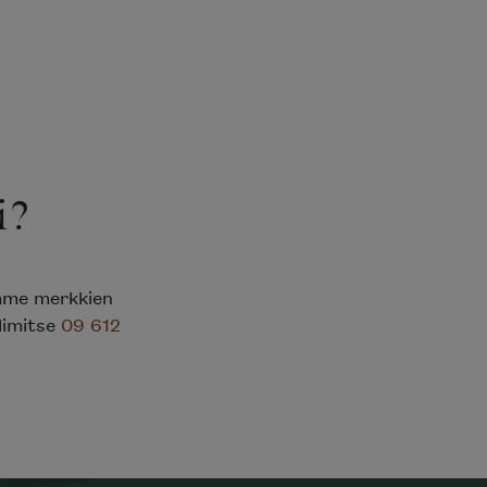
i?
emme merkkien
elimitse
09 612