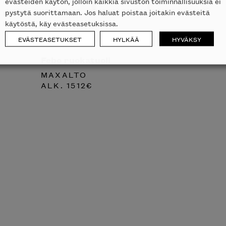
evästeiden käytön, jolloin kaikkia sivuston toiminnallisuuksia ei
pystytä suorittamaan. Jos haluat poistaa joitakin evästeitä
käytöstä, käy evästeasetuksissa.
EVÄSTEASETUKSET
HYLKÄÄ
HYVÄKSY
Febo ruokatuoli
MAXALTO
ALK.
1512
€