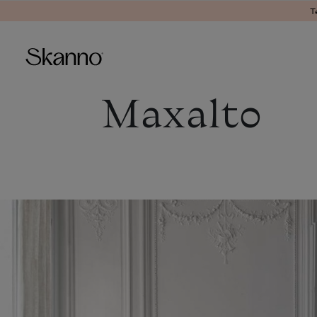
T
Maxalto
Haku
Type 2 or more characters fo