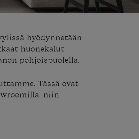
tyylissä hyödynnetään
kkaat huonekalut
anon pohjoispuolella.
auttamme. Tässä ovat
owroomilla, niin