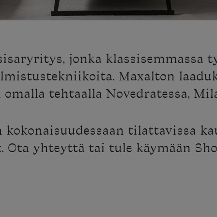
sisaryritys, jonka klassisemmassa 
lmistustekniikoita. Maxalton laadu
 omalla tehtaalla Novedratessa, Mil
n kokonaisuudessaan tilattavissa k
et. Ota yhteyttä tai tule käymään Sh