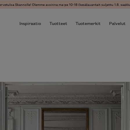
ervetuloa Skannolle! Olemme avoinna ma-pe 10-18 (kesälauantait suljettu 1.8. saakka
Inspiraatio
Tuotteet
Tuotemerkit
Palvelut
r results.