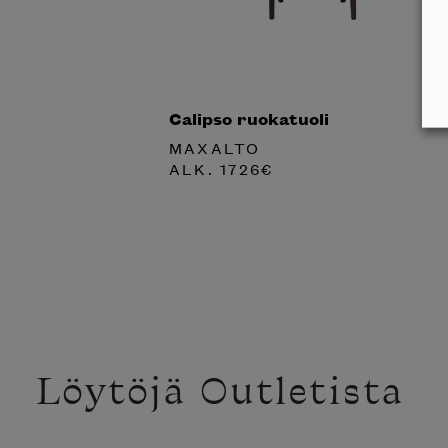
Calipso ruokatuoli
MAXALTO
ALK.
1726
€
Löytöjä Outletista