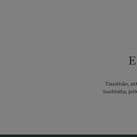
E
Tiesithän, e
tuotteita, jot