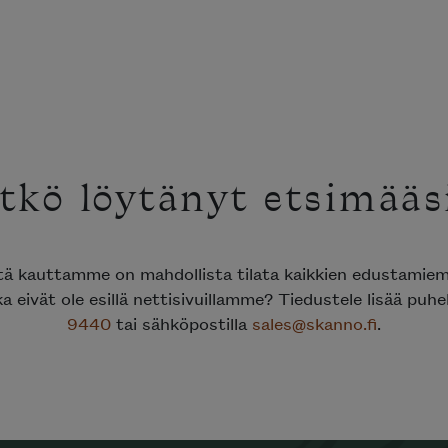
tkö löytänyt etsimääs
ttä kauttamme on mahdollista tilata kaikkien edustami
ka eivät ole esillä nettisivuillamme? Tiedustele lisää puh
9440
tai sähköpostilla
sales@skanno.fi
.