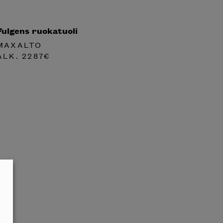
Fulgens ruokatuoli
MAXALTO
ALK.
2287
€