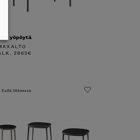
Ebe yöpöytä
MAXALTO
ALK.
2865
€
Esillä liikkeessä