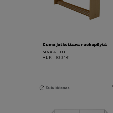
Cuma jatkettava ruokapöytä
MAXALTO
ALK.
9331
€
Esillä liikkeessä