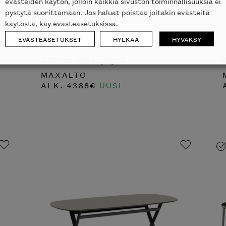
evästeiden käytön, jolloin kaikkia sivuston toiminnallisuuksia ei
pystytä suorittamaan. Jos haluat poistaa joitakin evästeitä
käytöstä, käy evästeasetuksissa.
EVÄSTEASETUKSET
HYLKÄÄ
HYVÄKSY
Soleide sohvapöytä
MAXALTO
ALK.
4388
€
UUSI