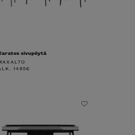
Caratos sivupöytä
MAXALTO
ALK.
1485
€