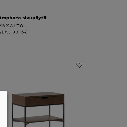
Amphora sivupöytä
MAXALTO
ALK.
3315
€