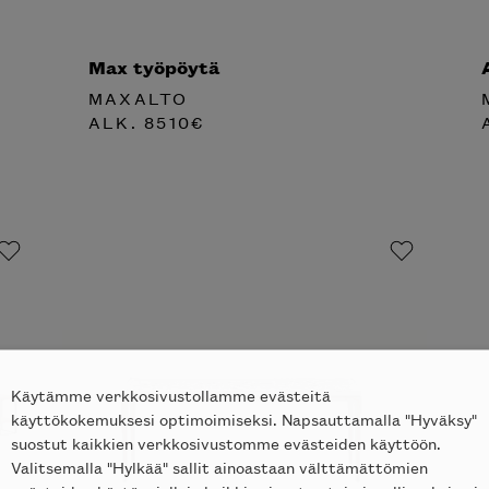
Max työpöytä
MAXALTO
ALK.
8510
€
Käytämme verkkosivustollamme evästeitä
käyttökokemuksesi optimoimiseksi. Napsauttamalla "Hyväksy"
suostut kaikkien verkkosivustomme evästeiden käyttöön.
Valitsemalla "Hylkää" sallit ainoastaan välttämättömien