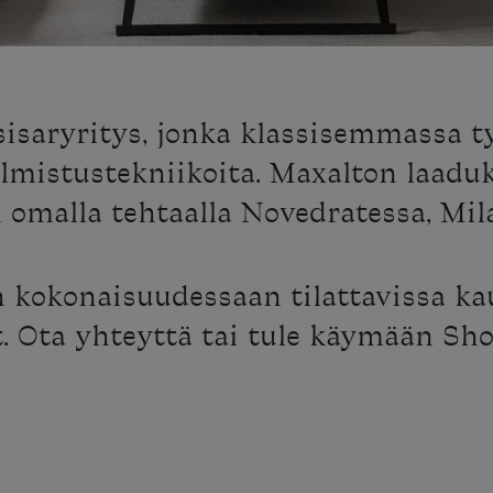
sisaryritys, jonka klassisemmassa 
lmistustekniikoita. Maxalton laadu
 omalla tehtaalla Novedratessa, Mil
n kokonaisuudessaan tilattavissa k
et. Ota yhteyttä tai tule käymään Sh