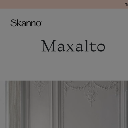
T
Maxalto
Haku
Type 2 or more characters fo