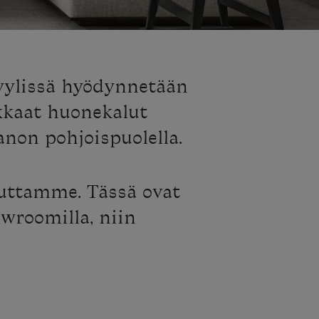
tyylissä hyödynnetään
kkaat huonekalut
anon pohjoispuolella.
auttamme. Tässä ovat
owroomilla, niin