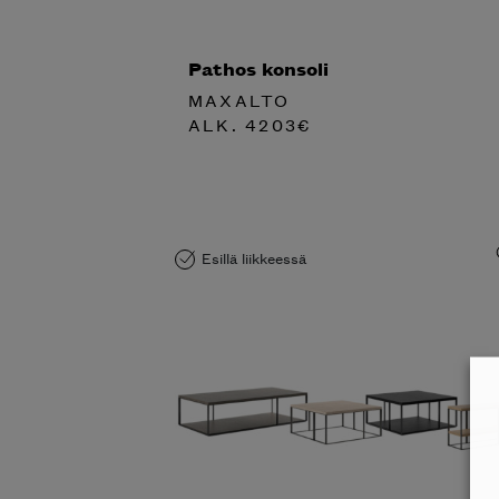
Pathos konsoli
MAXALTO
ALK.
4203
€
Esillä liikkeessä