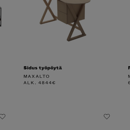
Sidus työpöytä
MAXALTO
ALK.
4844
€