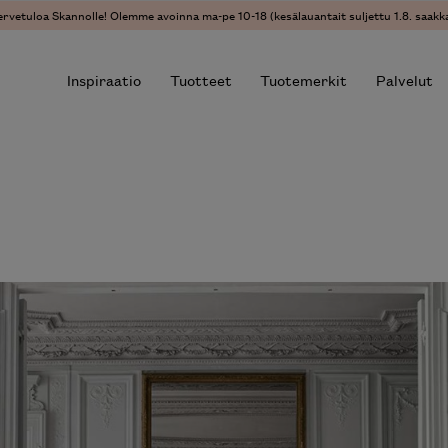
ervetuloa Skannolle! Olemme avoinna ma-pe 10-18 (kesälauantait suljettu 1.8. saakka
Inspiraatio
Tuotteet
Tuotemerkit
Palvelut
r results.