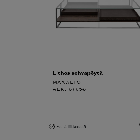
Lithos sohvapöytä
MAXALTO
ALK.
6765
€
Esillä liikkeessä