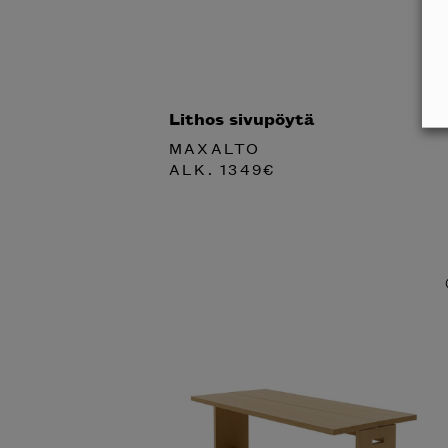
Lithos sivupöytä
MAXALTO
ALK.
1349
€