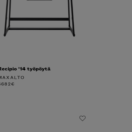
Recipio '14 työpöytä
MAXALTO
6682
€