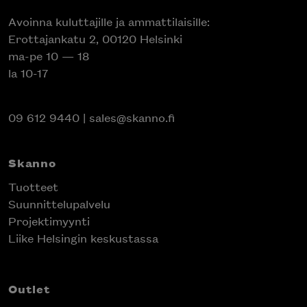
huonekalumallistosta.
Avoinna kuluttajille ja ammattilaisille:
Erottajankatu 2, 00120 Helsinki
ma-pe 10 — 18
la 10-17
09 612 9440
|
sales@skanno.fi
Skanno
Tuotteet
Suunnittelupalvelu
Projektimyynti
Liike Helsingin keskustassa
Outlet