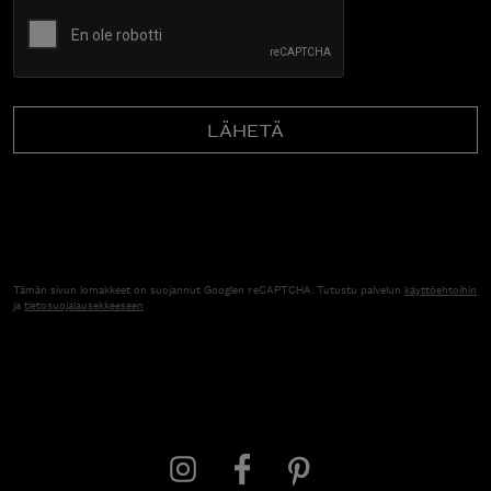
CAPTCHA
Tämän sivun lomakkeet on suojannut Googlen reCAPTCHA. Tutustu palvelun
käyttöehtoihin
ja
tietosuojalausekkeeseen