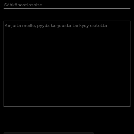
Sähköpostiosoite
(Pakollinen)
Kirjoita
meille,
pyydä
tarjousta
tai
kysy
esitettä