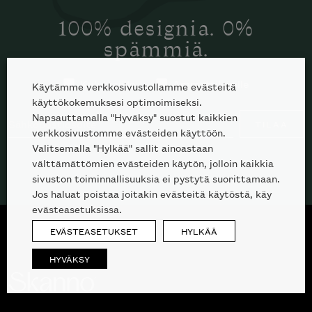
kotiisi?
100% designia. 0%
spämmiä.
Kuluttajille
Ammattilaisille
Käytämme verkkosivustollamme evästeitä
käyttökokemuksesi optimoimiseksi.
Napsauttamalla "Hyväksy" suostut kaikkien
TILAA
verkkosivustomme evästeiden käyttöön.
Valitsemalla "Hylkää" sallit ainoastaan
välttämättömien evästeiden käytön, jolloin kaikkia
sivuston toiminnallisuuksia ei pystytä suorittamaan.
Jos haluat poistaa joitakin evästeitä käytöstä, käy
evästeasetuksissa.
EVÄSTEASETUKSET
HYLKÄÄ
HYVÄKSY
Inspiroidu italialaisen merkin laadukkaasta