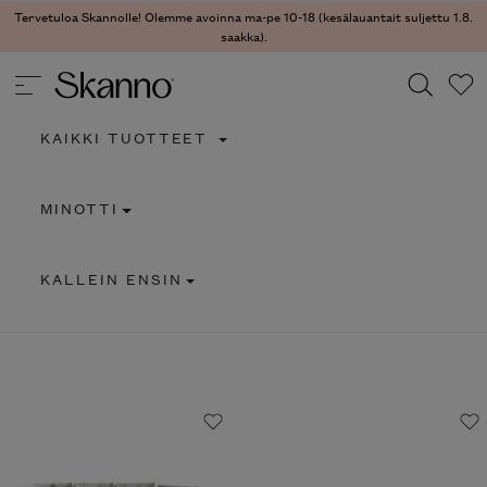
Tervetuloa Skannolle! Olemme avoinna ma-pe 10-18 (kesälauantait suljettu
1.8. saakka).
KAIKKI TUOTTEET
Haku
MINOTTI
Type 2 or more characters for results.
KALLEIN ENSIN